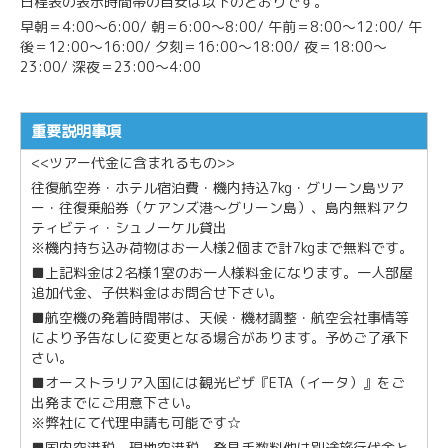
日程表の表示時間帯の目安は以下のとおりです。
早朝＝4:00～6:00/ 朝＝6:00～8:00/ 午前＝8:00～12:00/ 午
後＝12:00～16:00/ 夕刻＝16:00～18:00/ 夜＝18:00～
23:00/ 深夜＝23:00～4:00
重要説明事項
<<ツアー代金に含まれるもの>>
往復航空券・ホテル宿泊費・機内持込7kg・グリーン島ツア
ー・往復乗船券（ケアンズ港～グリーン島）、島内無料アク
ティビティ・シュノーケル貸出
※機内持ち込み荷物はお一人様2個まで計7kgまで無料です。
■上記料金は2名様1室のお一人様料金になります。一人部屋
追加代金、子供料金はお問合せ下さい。
■航空機の発着時間帯は、天候・機材調整・航空会社事情等
により予告なしに変更となる場合があります。予めご了承下
さい。
■オーストラリア入国には観光ビザ『ETA（イータ）』をご
出発までにご用意下さい。
※弊社にて代理申請も可能です☆
■国内空港税、現地空港税、発見手数料他は別途旅行代金と