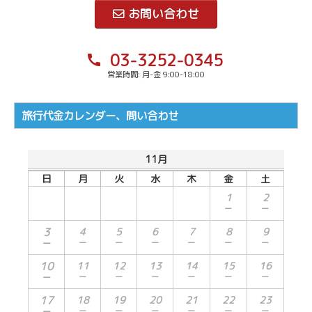
お問い合わせ
03-3252-0345
call
営業時間: 月-金 9:00-18:00
旅行代金カレンダー、問い合わせ
11月
日
月
火
水
木
金
土
1
2
－
－
3
4
5
6
7
8
9
－
－
－
－
－
－
－
10
11
12
13
14
15
16
－
－
－
－
－
－
－
17
18
19
20
21
22
23
－
－
－
－
－
－
－