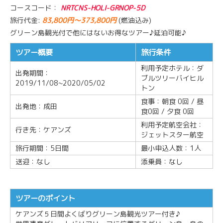
コースコード：
NRTCNS-HOLI-GRNOP-5D
旅行代金:
83,800円～373,800円
(燃油込み)
グリーン島観光付で他にはないお得なツアー♪延泊可能♪
ツアー概要
旅行条件
利用予定ホテル：ダ
出発期間：
ブルツリーバイヒル
2019/11/08~2020/05/02
トン
食事：朝食 0回 / 昼
出発地：成田
食0回 / 夕食 0回
利用予定航空会社：
行き先：ケアンズ
ジェットスター航空
旅行期間：5日間
最小申込人数：1人
送迎：なし
添乗員：なし
ツアーのポイント
ケアンズ５日間よくばりグリーン島観光ツアー付き♪