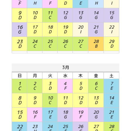
F
H
F
D
E
H
I
9
10
11
12
13
14
15
D
D
C
G
G
G
G
16
17
18
19
20
21
22
G
D
D
D
I
G
I
23
24
25
26
27
28
29
D
C
C
C
C
B
D
3月
日
月
火
水
木
金
土
1
2
3
4
5
6
7
C
C
D
F
D
C
E
8
9
10
11
12
13
14
D
D
C
D
D
D
E
15
16
17
18
19
20
21
D
F
E
G
F
G
E
22
23
24
25
26
27
28