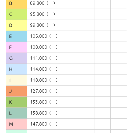
B
89,800（－）
－
－
C
95,800（－）
－
－
D
99,800（－）
－
－
E
105,800（－）
－
－
F
108,800（－）
－
－
G
111,800（－）
－
－
H
114,800（－）
－
－
I
118,800（－）
－
－
J
127,800（－）
－
－
K
133,800（－）
－
－
L
138,800（－）
－
－
M
147,800（－）
－
－