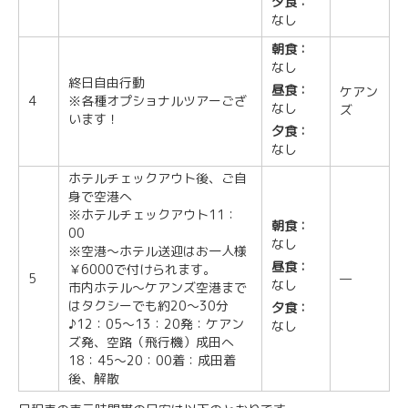
夕食：
なし
朝食：
なし
終日自由行動
昼食：
ケアン
4
※各種オプショナルツアーござ
なし
ズ
います！
夕食：
なし
ホテルチェックアウト後、ご自
身で空港へ
※ホテルチェックアウト11：
朝食：
00
なし
※空港～ホテル送迎はお一人様
昼食：
￥6000で付けられます。
5
—
なし
市内ホテル～ケアンズ空港まで
はタクシーでも約20～30分
夕食：
♪12：05～13：20発：ケアン
なし
ズ発、空路（飛行機）成田へ
18：45～20：00着：成田着
後、解散