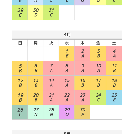
E
H
E
E
G
D
C
29
30
31
C
D
C
4月
日
月
火
水
木
金
土
1
2
3
4
B
A
B
A
5
6
7
8
9
10
11
B
B
A
A
A
A
B
12
13
14
15
16
17
18
B
B
A
A
B
B
B
19
20
21
22
23
24
25
B
B
A
A
A
C
E
26
27
28
29
30
L
N
N
O
P