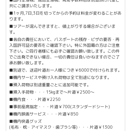
共にご請求いたします。
■1ヶ月,7日,3日を切ってからの予約は料金が変わることがあ
ります。
■ツアーが混んできますと、値上がりする場合がございま
す。
■各自の責任において、パスポートの残存・ビザの要否・再
入国許可証の要否をご確認下さい。特に外国籍の方はご注意
下さい。ご同行者様にも必ずご確認お願い致します。この件
でご出発できない場合、一切の責任は負いかねますのでご了
承お願い致します。
■別途で、送迎片道お一人様につき￥6000で付けられます。
■機内サービスや預け入れ荷物は全て別途になります。
■預入荷物は別途重量ごとに追加可能です。
■預入手荷物・・・15kgまで～片道￥2500～
■機内食・・・片道￥2250
■事前座席指定・・・片道￥700(スタンダードシート)
■機内映画サービス・・・片道￥850
■機内快適グッズ
(毛布・枕・アイマスク・歯ブラシ等)・・・片道￥1300