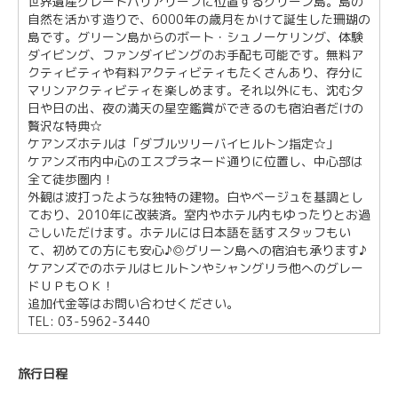
世界遺産グレートバリアリーフに位置するグリーン島。島の
自然を活かす造りで、6000年の歳月をかけて誕生した珊瑚の
島です。グリーン島からのボート・シュノーケリング、体験
ダイビング、ファンダイビングのお手配も可能です。無料ア
クティビティや有料アクティビティもたくさんあり、存分に
マリンアクティビティを楽しめます。それ以外にも、沈む夕
日や日の出、夜の満天の星空鑑賞ができるのも宿泊者だけの
贅沢な特典☆
ケアンズホテルは「ダブルツリーバイヒルトン指定☆」
ケアンズ市内中心のエスプラネード通りに位置し、中心部は
全て徒歩圏内！
外観は波打ったような独特の建物。白やベージュを基調とし
ており、2010年に改装済。室内やホテル内もゆったりとお過
ごしいただけます。ホテルには日本語を話すスタッフもい
て、初めての方にも安心♪◎グリーン島への宿泊も承ります♪
ケアンズでのホテルはヒルトンやシャングリラ他へのグレー
ドＵＰもＯＫ！
追加代金等はお問い合わせください。
TEL: 03-5962-3440
旅行日程