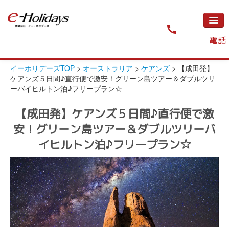
call
電話
TOP
イーホリデーズTOP
>
オーストラリア
>
ケアンズ
>
【成田発】
ケアンズ５日間♪直行便で激安！グリーン島ツアー＆ダブルツリ
全ツアー
ーバイヒルトン泊♪フリープラン☆
プライベートジェット
【成田発】ケアンズ５日間♪直行便で激
安！グリーン島ツアー＆ダブルツリーバ
予約から出発までの流れ
イヒルトン泊♪フリープラン☆
お問い合わせ