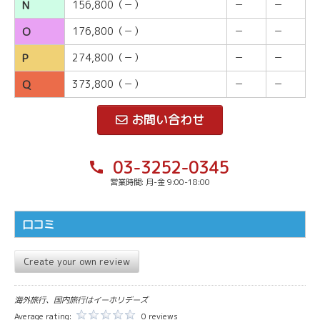
N
156,800（－）
－
－
O
176,800（－）
－
－
P
274,800（－）
－
－
Q
373,800（－）
－
－
お問い合わせ
03-3252-0345
call
営業時間: 月-金 9:00-18:00
口コミ
Create your own review
海外旅行、国内旅行はイーホリデーズ
Average rating:
0 reviews