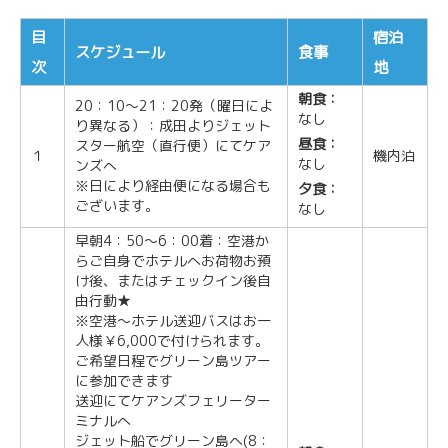
目
宿泊
スケジュール
食事
次
地
朝食：
20：10～21：20発（曜日によ
なし
り異なる）：成田よりジェット
昼食：
スター航空（直行便）にてケア
１
機内泊
なし
ンズへ
※日により経由便になる場合も
夕食：
ございます。
なし
早朝4：50～6：00着：空港か
らご自身でホテルへお荷物お預
け後、またはチェックイン後自
由行動★
※空港～ホテル送迎バスはお一
人様￥6,000で付けられます。
ご希望日程でグリーン島ツアー
に参加できます
送迎にてケアンズフェリーター
ミナルへ
ジェット船でグリーン島へ(8：