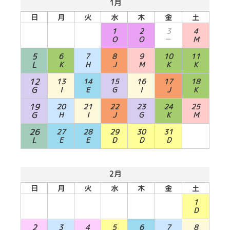
1月
日
月
火
水
木
金
土
1
2
3
4
O
O
－
M
5
6
7
8
9
10
11
L
K
H
J
M
K
K
12
13
14
15
16
17
18
G
I
E
G
I
J
K
19
20
21
22
23
24
25
G
H
I
J
G
K
M
26
27
28
29
30
31
L
E
E
D
D
D
2月
日
月
火
水
木
金
土
1
D
2
3
4
5
6
7
8