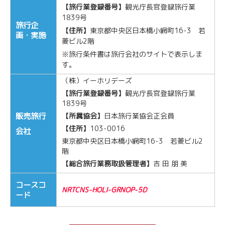
【旅行業登録番号】
観光庁長官登録旅行業
1839号
旅行企
【住所】
東京都中央区日本橋小網町16-3 若
画・実
施
菱ビル2階
※旅行条件書は旅行会社のサイトで表示しま
す。
（株）イーホリデーズ
【旅行業登録番号】
観光庁長官登録旅行業
1839号
販売旅行
【所属協会】
日本旅行業協会正会員
【住所】
103-0016
会
社
東京都中央区日本橋小網町16-3 若菱ビル2
階
【総合旅行業務取扱管理者】
吉 田 朋 美
コースコ
NRTCNS-HOLI-GRNOP-5D
ード