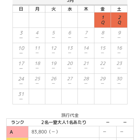
5月
日
月
火
水
木
金
土
1
2
Q
Q
3
4
5
6
7
8
9
－
－
－
－
－
－
－
10
11
12
13
14
15
16
－
－
－
－
－
－
－
17
18
19
20
21
22
23
－
－
－
－
－
－
－
24
25
26
27
28
29
30
－
－
－
－
－
－
－
31
－
旅行代金
ランク
2名一室大人1名あたり
－
－
A
83,800（－）
－
－