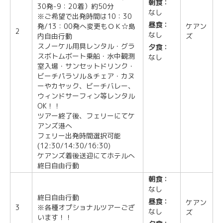
朝食：
30発-9：20着）約50分
なし
※ご希望で出発時間は10：30
昼食：
発/13：00発へ変更もＯＫ☆島
ケアン
2
なし
内自由行動
ズ
スノーケル用具レンタル・グラ
夕食：
スボトムボート乗船・水中観測
なし
室入場・サンセットドリンク・
ビーチパラソル＆チェア・カヌ
ーやカヤック、ビーチバレー、
ウィンドサーフィン等レンタル
OK！！
ツアー終了後、フェリーにてケ
アンズ港へ
フェリー出発時間選択可能
(12:30/14:30/16:30)
ケアンズ着後送迎にてホテルへ
終日自由行動
朝食：
なし
終日自由行動
昼食：
ケアン
3
※各種オプショナルツアーござ
なし
ズ
います！！