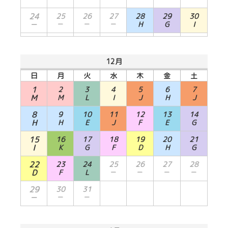
24
25
26
27
28
29
30
－
－
－
－
H
G
I
12月
日
月
火
水
木
金
土
1
2
3
4
5
6
7
M
M
L
I
J
H
J
8
9
10
11
12
13
14
H
H
E
J
F
E
G
15
16
17
18
19
20
21
I
K
G
F
D
H
G
22
23
24
25
26
27
28
D
F
L
－
－
－
－
29
30
31
－
－
－