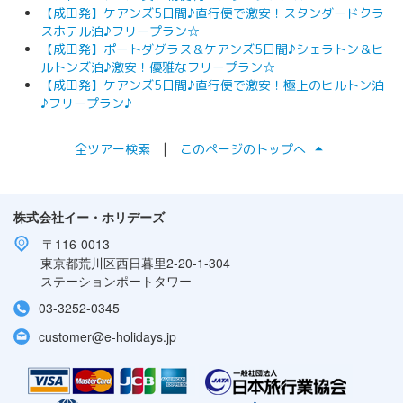
【成田発】ケアンズ5日間♪直行便で激安！スタンダードクラ
スホテル泊♪フリープラン☆
【成田発】ポートダグラス＆ケアンズ5日間♪シェラトン＆ヒ
ルトンズ泊♪激安！優雅なフリープラン☆
【成田発】ケアンズ5日間♪直行便で激安！極上のヒルトン泊
♪フリープラン♪
arrow_drop_up
全ツアー検索
|
このページのトップへ
株式会社イー・ホリデーズ
〒116-0013
東京都荒川区西日暮里2-20-1-304
ステーションポートタワー
03-3252-0345
customer@e-holidays.jp