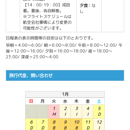
【14：00-19：00】成田
夕食：
な
着。着後、各自解散。
し
※フライトスケジュールは
航空会社事情により変更の
可能性がございます。
日程表の表示時間帯の目安は以下のとおりです。
早朝＝4:00～6:00/ 朝＝6:00～8:00/ 午前＝8:00～12:00/ 午
後＝12:00～16:00/ 夕刻＝16:00～18:00/ 夜＝18:00～
23:00/ 深夜＝23:00～4:00
旅行代金、問い合わせ
1月
日
月
火
水
木
金
土
1
2
3
4
5
M
I
I
I
D
6
7
8
9
10
11
12
D
D
B
B
B
D
I