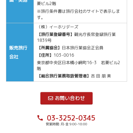
画・実
施
菱ビル2階
※旅行条件書は旅行会社のサイトで表示しま
す。
（株）イーホリデーズ
【旅行業登録番号】
観光庁長官登録旅行業
1839号
販売旅行
【所属協会】
日本旅行業協会正会員
【住所】
103-0016
会
社
東京都中央区日本橋小網町16-3 若菱ビル2
階
【総合旅行業務取扱管理者】
吉 田 朋 美
お問い合わせ
03-3252-0345
call
営業時間: 月-金 9:00-18:00