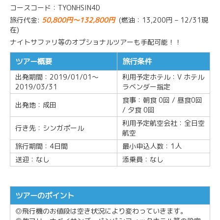
コースコード：TYONHSIN4D
旅行代金:
50,800円～132,800円
(燃油：13,200円 – 12/31現
在)
ナイトサファリ等のオプショナルツアーも手配可能！！
ツアー概要
旅行条件
出発期間：2019/01/01～
利用予定ホテル：V ホテル
2019/03/31
ラベンダー指定
食事：朝食 0回 / 昼食0回
出発地：成田
/ 夕食 0回
利用予定航空会社：全日空
行き先：シンガポール
航空
旅行期間：4日間
最小申込人数：1人
送迎：なし
添乗員：なし
ツアーのポイント
◎飛行機のお値段は空き状況により変わっていきます。