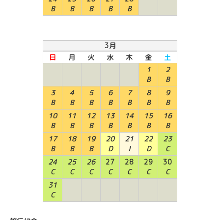
B
B
B
B
B
3月
日
月
火
水
木
金
土
1
2
B
B
3
4
5
6
7
8
9
B
B
B
B
B
B
B
10
11
12
13
14
15
16
B
B
B
B
B
B
B
17
18
19
20
21
22
23
B
B
B
D
I
D
C
24
25
26
27
28
29
30
C
C
C
C
C
C
C
31
C