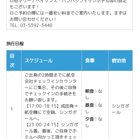
◎他マリーナベイサンズ・パンパシフィックホテル等の設定
もございます！
◎ご予約の際には一番安い料金でご案内いたします。まずは
お問い合わせください！
TEL: 03-5392-3440
旅行日程
目
スケジュール
食事
宿泊地
次
ご出発の2時間までに航空
会社チェックインカウンタ
ーにご集合、その後ご自身
朝食：
な
でチェックインの手続きを
し
お願い致します。
昼食：
な
【17:00-18:15】成田発⇒
シンガポ
１
し
航空機にて空路、シンガポ
ール
ールへ。
夕食：
な
【23:00-24:15】シンガポ
し
ール着。着後、ご自身でホ
テルへ向かって頂きチェッ