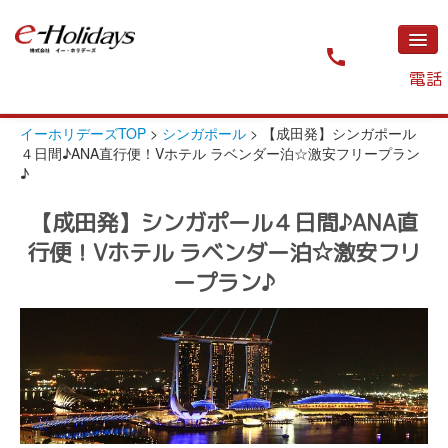
call
電話
TOP
イーホリデーズTOP
>
シンガポール
>
【成田発】シンガポール
４日間♪ANA直行便！Vホテル ラベンダー泊☆激安フリープラン
全ツアー
♪
プライベートジェット
【成田発】シンガポール４日間♪ANA直
行便！Vホテル ラベンダー泊☆激安フリ
予約から出発までの流れ
ープラン♪
お問い合わせ