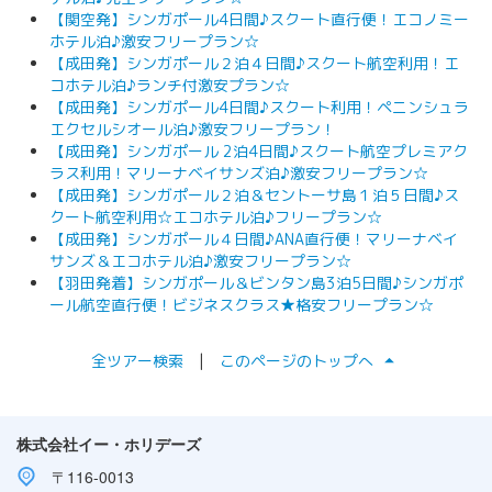
【関空発】シンガポール4日間♪スクート直行便！エコノミー
ホテル泊♪激安フリープラン☆
【成田発】シンガポール２泊４日間♪スクート航空利用！エ
コホテル泊♪ランチ付激安プラン☆
【成田発】シンガポール4日間♪スクート利用！ペニンシュラ
エクセルシオール泊♪激安フリープラン！
【成田発】シンガポール 2泊4日間♪スクート航空プレミアク
ラス利用！マリーナベイサンズ泊♪激安フリープラン☆
【成田発】シンガポール２泊＆セントーサ島１泊５日間♪ス
クート航空利用☆エコホテル泊♪フリープラン☆
【成田発】シンガポール４日間♪ANA直行便！マリーナベイ
サンズ＆エコホテル泊♪激安フリープラン☆
【羽田発着】シンガポール＆ビンタン島3泊5日間♪シンガポ
ール航空直行便！ビジネスクラス★格安フリープラン☆
arrow_drop_up
全ツアー検索
|
このページのトップへ
株式会社イー・ホリデーズ
〒116-0013