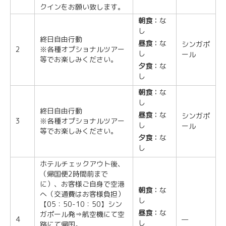
クインをお願い致します。
朝食：
な
し
終日自由行動
昼食：
な
シンガポ
2
※各種オプショナルツアー
し
ール
等でお楽しみください。
夕食：
な
し
朝食：
な
し
終日自由行動
昼食：
な
シンガポ
3
※各種オプショナルツアー
し
ール
等でお楽しみください。
夕食：
な
し
ホテルチェックアウト後、
（帰国便2時間前まで
に）、お客様ご自身で空港
朝食：
な
へ（交通費はお客様負担）
し
【05：50-10：50】シン
昼食：
な
ガポール発⇒航空機にて空
4
—
し
路にて帰国。