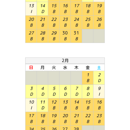
13
14
15
16
17
18
19
I
D
B
B
B
B
B
20
21
22
23
24
25
26
B
B
B
B
B
B
B
27
28
29
30
31
B
B
B
B
B
2月
日
月
火
水
木
金
土
1
2
B
D
3
4
5
6
7
8
9
D
D
D
D
D
D
I
10
11
12
13
14
15
16
I
D
B
B
B
B
B
17
18
19
20
21
22
23
B
B
B
B
B
B
B
24
25
26
27
28