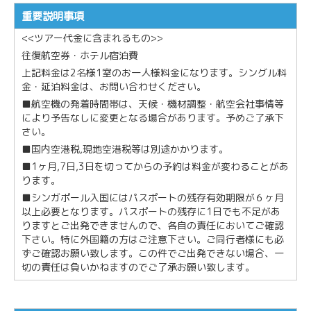
重要説明事項
<<ツアー代金に含まれるもの>>
往復航空券・ホテル宿泊費
上記料金は2名様1室のお一人様料金になります。シングル料
金・延泊料金は、お問い合わせください。
■航空機の発着時間帯は、天候・機材調整・航空会社事情等
により予告なしに変更となる場合があります。予めご了承下
さい。
■国内空港税,現地空港税等は別途かかります。
■1ヶ月,7日,3日を切ってからの予約は料金が変わることがあ
ります。
■シンガポール入国にはパスポートの残存有効期限が６ヶ月
以上必要となります。パスポートの残存に1日でも不足があ
りますとご出発できませんので、各自の責任においてご確認
下さい。特に外国籍の方はご注意下さい。ご同行者様にも必
ずご確認お願い致します。この件でご出発できない場合、一
切の責任は負いかねますのでご了承お願い致します。