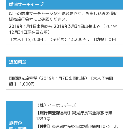
燃油サーチャージ
以下の燃油サーチャージが別途必要です。お申し込みの際に
販売旅行会社にご確認ください。
2019
年
1
月
1
日出発から
2019
年
3
月
31
日出発まで
（2019年
12月31日現在目安額）
【大人】13,200円 、【子ども】13,200円 、【幼児】０円
追加料金
国際観光旅客税（2019年1月7日出国以降）【大人子供同
額 】 1,000円
（株）イーホリデーズ
【旅行業登録番号】
観光庁長官登録旅行業
1839号
旅行企
【住所】
東京都中央区日本橋小網町16-3 若