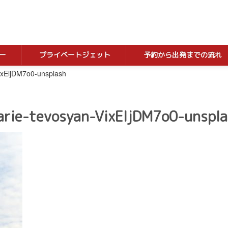
ー
プライベートジェット
予約から出発までの流れ
ixEljDM7o0-unsplash
rie-tevosyan-VixEljDM7o0-unspl